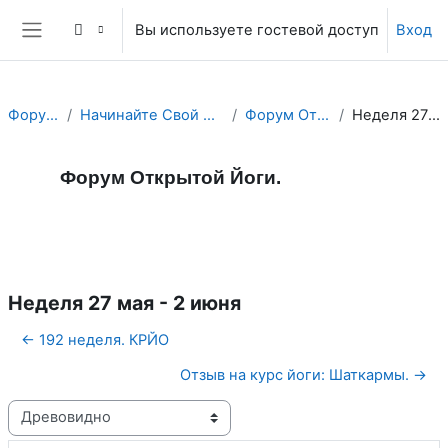
Перейти к основному содержанию
Вы используете гостевой доступ
Вход
Боковая панель
Форум Йоги.
Начинайте Свой День с Йога Форума!
Форум Открытой Йоги.
Неделя 27 мая - 2 июня
Форум Открытой Йоги.
Форум
RSS-лента сообщений
Неделя 27 мая - 2 июня
← 192 неделя. КРЙО
Отзыв на курс йоги: Шаткармы. →
Режим отображения