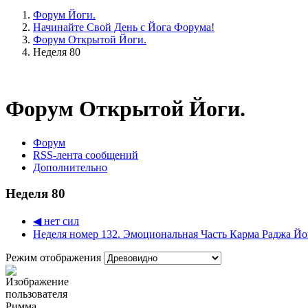
Форум Йоги.
Начинайте Свой День с Йога Форума!
Форум Открытой Йоги.
Неделя 80
Форум Открытой Йоги.
Форум
RSS-лента сообщений
Дополнительно
Неделя 80
◀︎ нет сил
Неделя номер 132. Эмоциональная Часть Карма Раджа Йог
Режим отображения