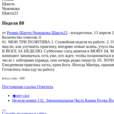
Неделя 80
от
Римма Шанти-Чижикова Шакти23
-
воскресенье, 13 апреля 2
Количество ответов: 0
01. МОИ ТРИ ПОЗИТИВА.1. Спокойная неделя на работе. 2. 
мысли, как улучшить практику, внедряю новые асаны, учусь б
В ЙОГЕ ЗА НЕДЕЛЮ. Субботние спец.занятия в МОЙУ. 04. М
начинают заниматься, есть уже, кто ждет, чтобы позаниматься 
числе с хейтерами (правда, они оочерь редко пишут)). 0
Ежедневная практика хатха, крия йоги. Иногда Мантра, прана
Готовлюсь пока еду на работу.
всего слов - 160
Постоянная ссылка
Ответить
◀︎ нет сил
Неделя номер 132. Эмоциональная Часть Карма Раджа Йог
Служба поддержки сайта