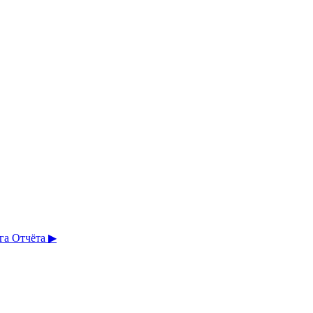
а Отчёта ▶︎