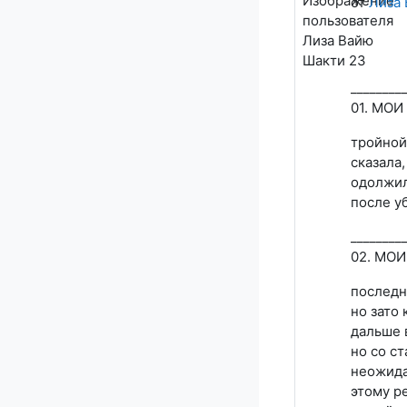
от
Лиза
________
01. МОИ
тройной
сказала,
одолжила
после у
________
02. МО
последн
но зато 
дальше 
но со ст
неожида
этому р