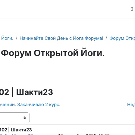
 Йоги.
Начинайте Свой День с Йога Форума!
Форум Откр
Форум Открытой Йоги.
м
RSS-лента сообщений
02 | Шакти23
учении. Заканчиваю 2 курс.
Нед
ения
102 | Шакти23
тво ответов: 0