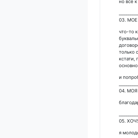
но всё 
________
03. МО
что-то 
букваль
договор
только 
кстати, 
основно
и попро
________
04. МО
благода
________
05. ХО
я молод