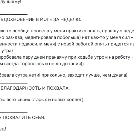
к лучшему!
______________
Е ВДОХНОВЕНИЕ В ЙОГЕ ЗА НЕДЕЛЮ.
как-то вообще просела у меня практика опять, прошлую нед
но раз-два, медитировала побольше) нет как-то у меня сил -
енности подкосили меня) с новой работой опять придется п
с утра)
пробовала пару дней пранаяму при ходьбе утром на работу -
м всегда тороплюсь и не до дыхания))
бовала сутра нети! прикольно, заходит лучше, чем джала)
______________
Я БЛАГОДАРНОСТЬ И ПОХВАЛА.
рю всех своих старых и новых коллег)
______________
ЧУ ПОХВАЛИТЬ СЕБЯ.
ец!