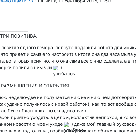
 Вайю Шакти 23
-
пятница, 12 сентября 2025, 11:50
______________
 ТРИ ПОЗИТИВА.
 позитив одного вечера: подруге подарили робота для мойки 
 что придет и сама его настроит) в итоге она два часа мыла 
, во-вторых приятно, что она сама все с ним сделала. а в-т
борки попили с ним чай
)
______________
И РАЗМЫШЛЕНИЯ И ОТКРЫТИЯ.
юю неделю-две не получается ни с кем ни о чем договорить
как удачно получилось с новой работой)) как-то вот вообще с
все будет благоприятно складываться)
арой приятно уходить: в целом, коллектив неплохой, я ко вс
нной новости о моем уходе
) даже мой главный руководи
ешению и подтолкнул, вообще-то) немного обижена конечно