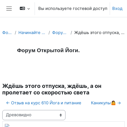
Перейти к основному содержанию
Вы используете гостевой доступ
Вход
Боковая панель
Форум Йоги.
Начинайте Свой День с Йога Форума!
Форум Открытой Йоги.
Ждёшь этого отпуска, ждёшь, а он пролетает со скоростью света
Форум Открытой Йоги.
Форум
RSS-лента сообщений
Ждёшь этого отпуска, ждёшь, а он
пролетает со скоростью света
← Отзыв на курс 610 Йога и питание
Каникулы🤷 →
Режим отображения