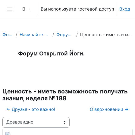
Перейти к основному содержанию
Вы используете гостевой доступ
Вход
Боковая панель
Форум Йоги.
Начинайте Свой День с Йога Форума!
Форум Открытой Йоги.
Ценность - иметь возможность получать знания, неделя №188
Форум Открытой Йоги.
Форум
RSS-лента сообщений
Ценность - иметь возможность получать
знания, неделя №188
← Друзья - это важно!
О вдохновении →
Режим отображения