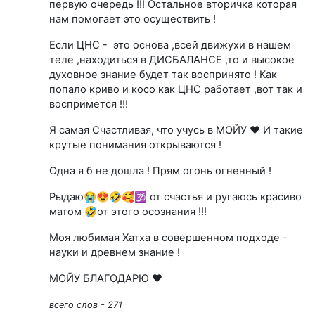
первую очередь !!! Остальное вторичка которая
нам помогает это осуществить !
Если ЦНС - это основа ,всей движухи в нашем
теле ,находиться в ДИСБАЛАНСЕ ,то и высокое
духовное знание будет так воспринято ! Как
попало криво и косо как ЦНС работает ,вот так и
воспримется !!!
Я самая Счастливая, что учусь в МОЙУ ❤️ И такие
крутые понимания открываются !
Одна я б не дошла ! Прям огонь огненный !
Рыдаю😭😍🤣🥰🕉️ от счастья и ругаюсь красиво
матом 🤣от этого осознания !!!
Моя любимая Хатха в совершенном подходе -
науки и древнем знание !
МОЙУ БЛАГОДАРЮ ❤
всего слов - 271