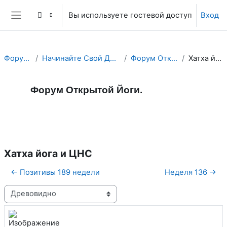
Перейти к основному содержанию
Вы используете гостевой доступ
Вход
Боковая панель
Форум Йоги.
Начинайте Свой День с Йога Форума!
Форум Открытой Йоги.
Хатха йога и ЦНС
Форум Открытой Йоги.
Форум
RSS-лента сообщений
Хатха йога и ЦНС
← Позитивы 189 недели
Неделя 136 →
Режим отображения