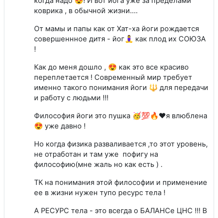
когда надо 😍! И вот йога уже за пределами
коврика , в обычной жизни....
От мамы и папы как от Хат-ха йоги рождается
совершеннное дитя - йог🧘‍♀️ как плод их СОЮЗА
!
Как до меня дошло , 😍 как это все красиво
переплетается ! Современный мир требует
именно такого понимания йоги 🔱 для передачи
и работу с людьми !!!
Философия йоги это пушка 🥳💯🔥❤я влюблена
😍 уже давно !
Но когда физика разваливается ,то этот уровень,
не отработан и там уже пофигу на
философию(мне жаль но как есть ) .
ТК на понимания этой философии и применение
ее в жизни нужен тупо ресурс тела !
А РЕСУРС тела - это всегда о БАЛАНСе ЦНС !!! В