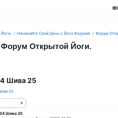
 Йоги.
Начинайте Свой День с Йога Форума!
Форум Откр
Форум Открытой Йоги.
м
RSS-лента сообщений
4 Шива 25
Шива 25
ения
34 Шива 25
тво ответов: 0