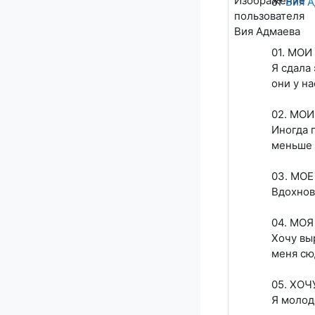
от
Вия 
01. МОИ
Я сдала 
они у на
02. МО
Иногда 
меньше 
03. МО
Вдохнов
04. МО
Хочу вы
меня сю
05. ХО
Я молод