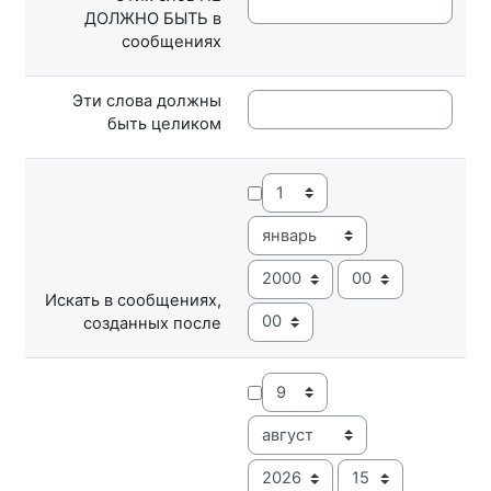
ДОЛЖНО БЫТЬ в
сообщениях
Эти слова должны
быть целиком
День
Месяц
Год
Час
Искать в сообщениях,
Минута
созданных после
День
Месяц
Год
Час