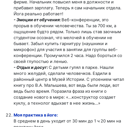
фирме. Начальник повысил меня в должности и
прибавил зарплату. Теперь я сам начальник отдела.
Йога реально работает!
- Эмоции от обучения
:
Веб-конференции, это
прорыв в обучении человечества. Ты за 700 км, а
ощущение будто рядом. Только лишь став заочным
студентом осознал, что мелочей в обучении не
бывает. Забыл купить гарнитуру (наушники и
микрофон) для участия в занятии для группы веб-
конференции. Промучился 2 часа. Надо бороться со
своей глупостью и ленью.
- Отдых и досуг:
С детьми гулял в парке. Нашли
много желудей, сделали человечков. Ездили в
районный центр в Музей Истории. С упоением читал
книгу про В.А. Малышева, вот ведь были люди, вот
ведь было время. Поразила фраза из книги о
создание нового в мире: «…конструктор создает
куклу, а технолог вдыхает в нее жизнь…»
Моя практика в йоге:
В среднем в день уходит от 30 мин до 1 ч 20 мин на
практику йоги.