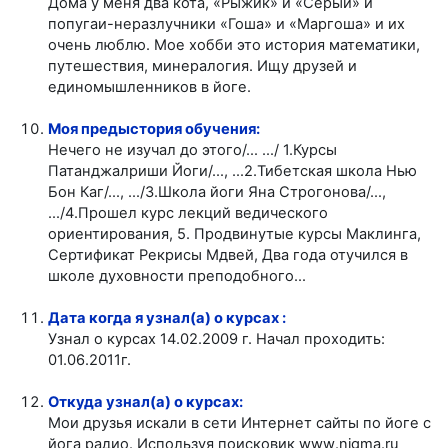
Дома у меня два кота, «Рыжик» и «Серый» и
попугаи-неразлучники «Гоша» и «Маргоша» и их
очень люблю. Мое хобби это история математики,
путешествия, минералогия. Ищу друзей и
единомышленников в йоге.
Моя предыстория обучения:
Нечего не изучал до этого/… …/ 1.Курсы
Патанджалриши Йоги/…, …2.Тибетская школа Нью
Бон Каг/…, …/3.Школа йоги Яна Строгонова/…,
…/4.Прошел курс лекций ведического
ориентирования, 5. Продвинутые курсы Маклинга,
Сертификат Рекрисы Мдвей, Два года отучился в
школе духовности преподобного…
Дата когда я узнал(а) о курсах :
Узнал о курсах 14.02.2009 г. Начал проходить:
01.06.2011г.
Откуда узнал(а) о курсах:
Мои друзья искали в сети Интернет сайты по йоге с
йога радио. Используя поисковик
www
.
nigma
.
ru