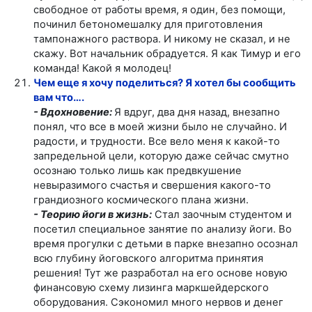
свободное от работы время, я один, без помощи,
починил бетономешалку для приготовления
тампонажного раствора. И никому не сказал, и не
скажу. Вот начальник обрадуется. Я как Тимур и его
команда! Какой я молодец!
Чем еще я хочу поделиться? Я хотел бы сообщить
вам что….
- Вдохновение:
Я вдруг, два дня назад, внезапно
понял, что все в моей жизни было не случайно. И
радости, и трудности. Все вело меня к какой-то
запредельной цели, которую даже сейчас смутно
осознаю только лишь как предвкушение
невыразимого счастья и свершения какого-то
грандиозного космического плана жизни.
- Теорию йоги в жизнь:
Стал заочным студентом и
посетил специальное занятие по анализу йоги. Во
время прогулки с детьми в парке внезапно осознал
всю глубину йоговского алгоритма принятия
решения! Тут же разработал на его основе новую
финансовую схему лизинга маркшейдерского
оборудования. Сэкономил много нервов и денег