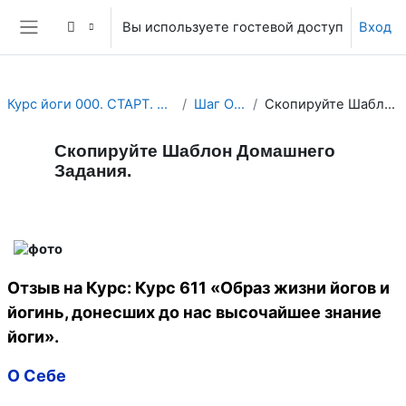
Перейти к основному содержанию
Вы используете гостевой доступ
Вход
Боковая панель
Курс йоги 000. СТАРТ. Как учиться на йога курсах?
Шаг Объявления.
Скопируйте Шаблон Домашнего Задания.
Скопируйте Шаблон Домашнего
Задания.
Требуемые условия завершения
Отзыв на Курс:
Курс 611 «Образ жизни йогов и
йогинь, донесших до нас высочайшее знание
йоги».
О Себе