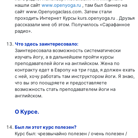
нашли сайт
www
.
openyoga
.
ru
, т
ам был баннер на
сайт
www
.
Openyogaclass.com
. Затем стали
проходить Интернет Курсы
kurs
.
openyoga
.
ru
. Друзья
рассказали мне об этом. Получилось «Сарафанное
радио».
Что здесь заинтересовало:
Заинтересовала возможность систематически
изучать йогу, а в дальнейшем пройти курсы
преподавателей йоги на английском. Жена по
контракту едет в Европу на три года, я должен ехать
с ней, хочу работать там инструктором йоги. Я знаю,
что вы это поощряете и предоставляете
возможность стать преподавателем йоги на
английском.
О Курсе.
Был ли этот курс полезе
н?
Курс был: чрезвычайно полезен / очень полезен /