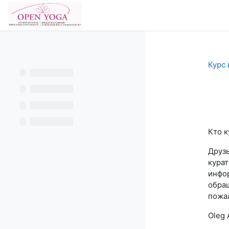
Перейти к основному содержанию
В начало
Курс 
Тре
Кто к
Друзь
курат
инфор
обращ
пожал
Oleg 