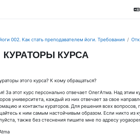
йоги 002. Как стать преподавателем йоги. Требования
Отк
КУРАТОРЫ КУРСА
буемые условия завершения
ураторы этого курса? К кому обращаться?
я! За этот курс персонально отвечает ОлегАтма. Над этим 
оров университета, каждый из них отвечает за свое направ
мацию и контакты кураторов. Для решения всех вопросов, 
айтесь к ним самым настойчивым образом. Если никто из ку
уйста, также без стеснения пишите мне по адресу yogaop
Atma