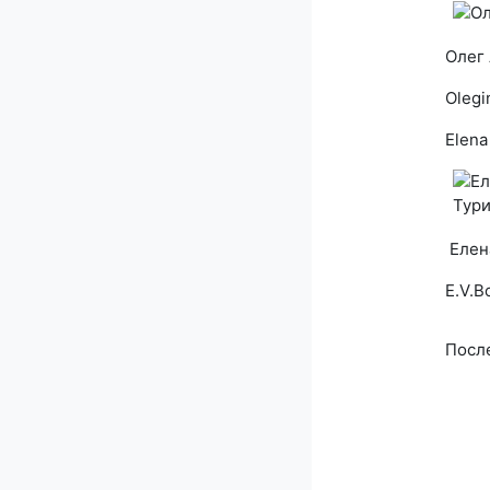
Олег
Olegi
Elena
Елена
E.V.B
После