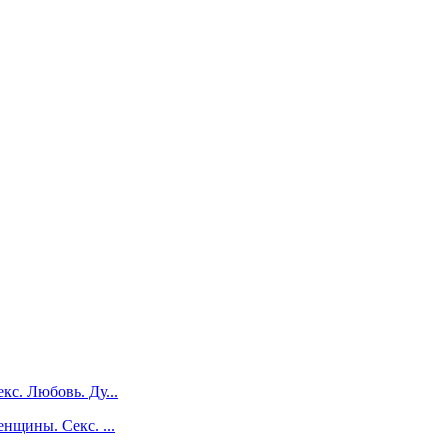
с. Любовь. Ду...
нщины. Секс. ...