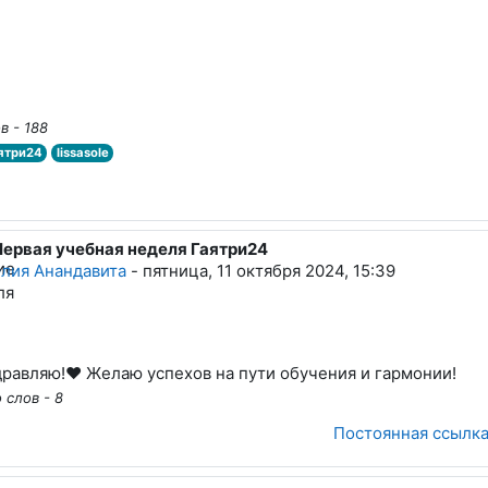
в - 188
ятри24
lissasole
Первая учебная неделя Гаятри24
вет на Lissa Sole
лия Анандавита
-
пятница, 11 октября 2024, 15:39
равляю!❤️ Желаю успехов на пути обучения и гармонии!
 слов - 8
Постоянная ссылк