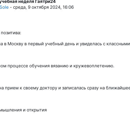
учебная неделя Гаятри24
тво ответов: 2
 Sole
-
среда, 9 октября 2024, 16:06
 позитива:
а в Москву в первый учебный день и увиделась с классным
ном процессе обучения вязанию и кружевоплетению.
на прием к своему доктору и записалась сразу на ближайше
мышления и открытия