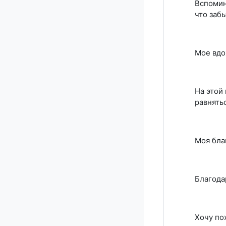
Вспомин
что заб
Мое вдо
На этой
равнять
Моя бла
Благода
Хочу по