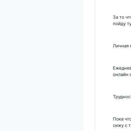
За то ч
пойду ту
Личная 
Ежеднев
онлайн 
Труднос
Пока чт
сижу с 