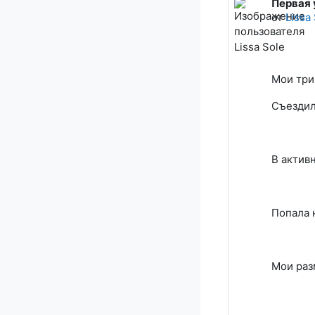
Первая 
Количес
от
Lissa
Мои три
Съездил
В актив
Попала 
Мои раз