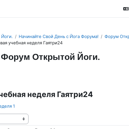
 Йоги.
Начинайте Свой День с Йога Форума!
Форум Откр
вая учебная неделя Гаятри24
Форум Открытой Йоги.
м
RSS-лента сообщений
чебная неделя Гаятри24
Неделя 1
ения