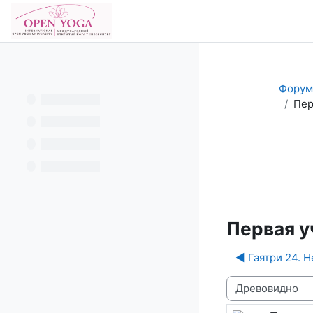
Перейти к основному содержанию
В начало
Форум
Пер
Фору
Первая у
◀︎ Гаятри 24. 
Режим отображ