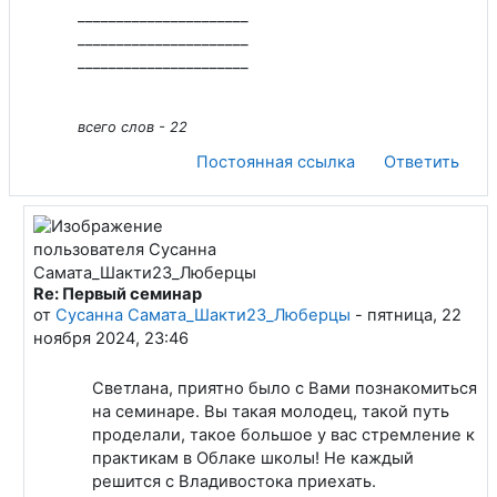
______________________
______________________
______________________
всего слов - 22
Постоянная ссылка
Ответить
Re: Первый семинар
В ответ на Светлана Бхарго. 24 Гаятри. Владивосток.
от
Сусанна Самата_Шакти23_Люберцы
-
пятница, 22
ноября 2024, 23:46
Светлана, приятно было с Вами познакомиться
на семинаре. Вы такая молодец, такой путь
проделали, такое большое у вас стремление к
практикам в Облаке школы! Не каждый
решится с Владивостока приехать.