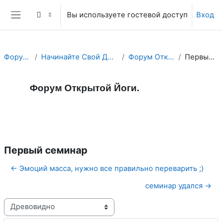
Перейти к основному содержанию
Вы используете гостевой доступ
Вход
Боковая панель
Форум Йоги.
Начинайте Свой День с Йога Форума!
Форум Открытой Йоги.
Первый семинар
Форум Открытой Йоги.
Форум
RSS-лента сообщений
Первый семинар
← Эмоций масса, нужно все правильно переварить ;)
семинар удался →
Режим отображения