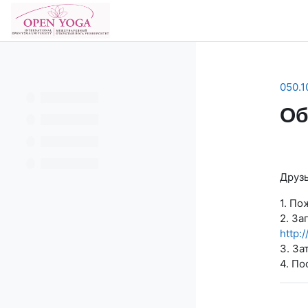
Перейти к основному содержанию
В начало
050.1
Об
Se
Друзь
1. По
2. За
http:
3. За
4. По