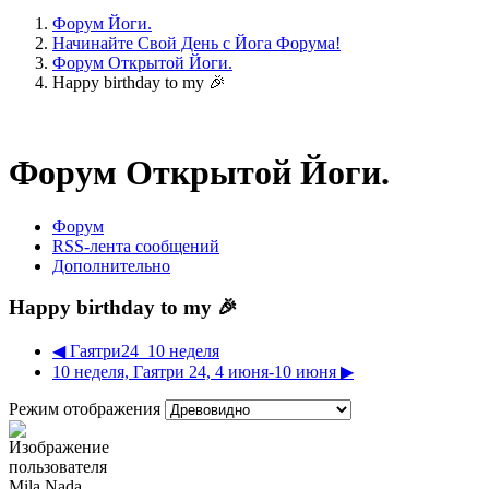
Форум Йоги.
Начинайте Свой День с Йога Форума!
Форум Открытой Йоги.
Happy birthday to my 🎉
Форум Открытой Йоги.
Форум
RSS-лента сообщений
Дополнительно
Happy birthday to my 🎉
◀︎ Гаятри24_10 неделя
10 неделя, Гаятри 24, 4 июня-10 июня ▶︎
Режим отображения