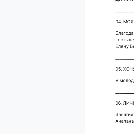
________
04. МО
Благода
костыле
Елену Б
________
05. ХО
Я молод
________
06. ЛИ
Занятия
Анапана
________