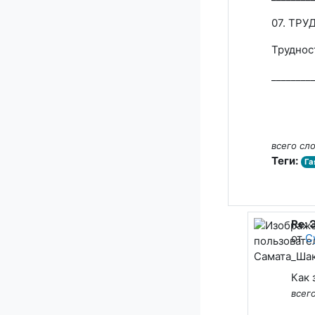
07. ТР
Труднос
________
всего сло
Теги:
Га
Re: 
В от
от
С
Как 
всего