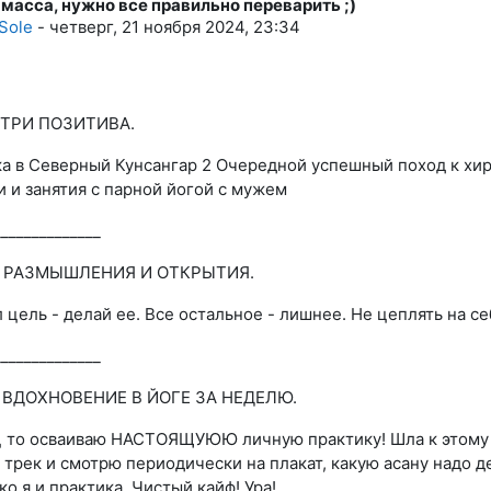
масса, нужно все правильно переварить ;)
во ответов: 1
 Sole
-
четверг, 21 ноября 2024, 23:34
 ТРИ ПОЗИТИВА.
ка в Северный Кунсангар 2 Очередной успешный поход к хир
и и занятия с парной йогой с мужем
______________
И РАЗМЫШЛЕНИЯ И ОТКРЫТИЯ.
 цель - делай ее. Все остальное - лишнее. Не цеплять на се
______________
Е ВДОХНОВЕНИЕ В ЙОГЕ ЗА НЕДЕЛЮ.
 то осваиваю НАСТОЯЩУЮЮ личную практику! Шла к этому с
 трек и смотрю периодически на плакат, какую асану надо д
ко я и практика. Чистый кайф! Ура!