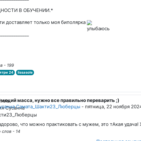
УДНОСТИ В ОБУЧЕНИИ.*
ти доставляет только моя биполярка
______________
в - 199
ятри 24
lissasole
Эмоций масса, нужно все правильно переварить ;)
вет на Lissa Sole
усанна Самата_Шакти23_Люберцы
-
пятница, 22 ноября 202
здорово, что можно практиковать с мужем, это тАкая удача
 слов - 14