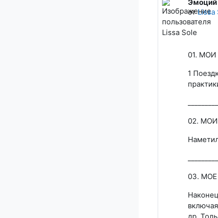
Эмоций 
Количест
от
Lissa
01. МОИ
1 Поезд
практик
________
02. МО
Наметил
________
03. МО
Наконец
включая
др. Толь