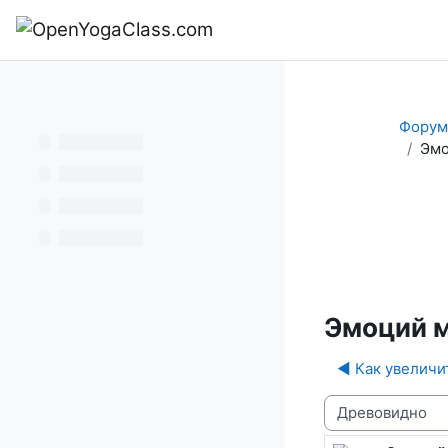
Перейти к основному содержанию
В начало
Форум
Эмо
Фору
Эмоций м
◀︎ Как увеличи
Режим отображ