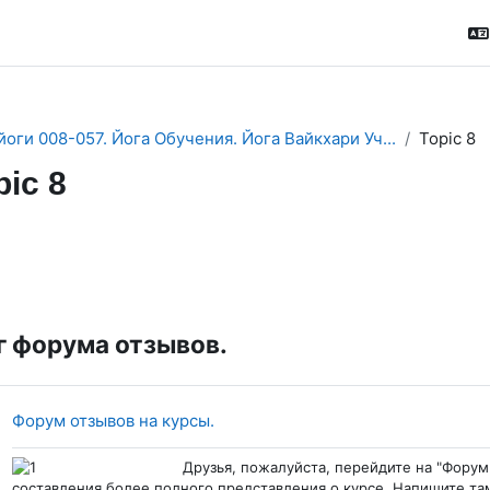
йоги 008-057. Йога Обучения. Йога Вайкхари Уч...
Topic 8
pic 8
ction outline
 форума отзывов.
Гиперссылка
Форум отзывов на курсы.
Друзья, пожалуйста, перейдите на "Форум
составления более полного представления о курсе. Напишите там