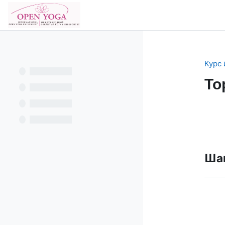
Перейти к основному содержанию
В начало
Курс 
To
Se
Шаг