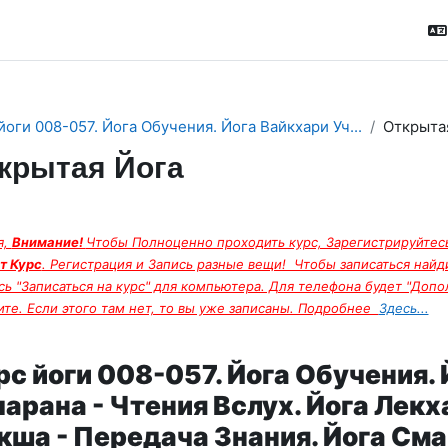
йоги 008-057. Йога Обучения. Йога Вайкхари Уч...
Открыта
крытая Йога
ction outline
я,
Внимание!
Чтобы Полноценно проходить курс, Зарегистрируйтесь
т Курс
. Регистрация и Запись разные вещи! Чтобы записаться найд
ь "Записаться на курс" для компьютера. Для телефона будет "Дополн
те. Если этого там нет, то вы уже записаны. Подробнее
Здесь...
рс йоги 008-057. Йога Обучения.
чарана - Чтения Вслух. Йога Лекх
кша - Передача Знания. Йога Сма