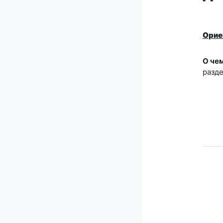
Орие
О чем
разде