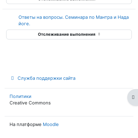
Ответы на вопросы. Семинара по Мантра и Нада
Страница
йоге.
Отслеживание выполнения
Служба поддержки сайта
Политики
От
Creative Commons
На платформе
Moodle