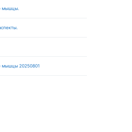
Страница
е мышцы.
Страница
спекты.
Страница
е мышцы 20250801
ица