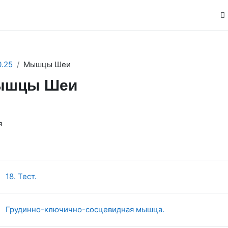
.25
Мышцы Шеи
ышцы Шеи
ction outline
18. Тест.
Страница
Грудинно-ключично-сосцевидная мышца.