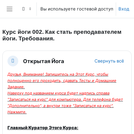
Перейти к основному содержанию
Вы используете гостевой доступ
Вход
Боковая панель
Курс йоги 002. Как стать преподавателем
йоги. Требования.
Section outline
Открытая Йога
Свернуть всё
Свернуть
Друзья, Внимание! Запишитесь на Этот Курс, чтобы
полноценно его проходить, сдавать Тесты и Домашние
Задание.
Наверху под названием курса будет надпись справа
"Записаться на курс" для компьютера. Для телефона будет
"Дополнительно", а внутри тоже "Записаться на курс".
Нажмите.
Главный Куратор Этого Курса: