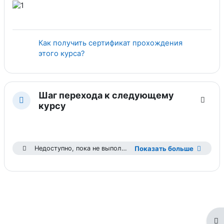
Как получить сертификат прохождения
Гиперссылка
этого курса?
Шаг перехода к следующему
Свернуть
курсу
Недоступно, пока не выполнены условия: Вы получили больше необходимой оценки
Показать больше
От