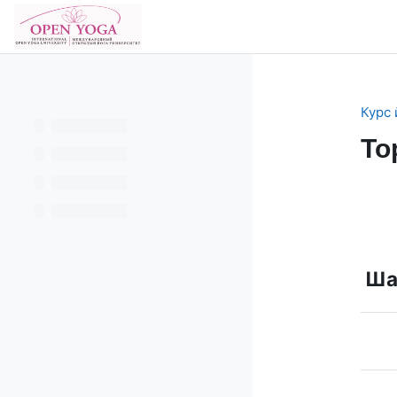
Перейти к основному содержанию
В начало
Курс 
To
Se
Шаг