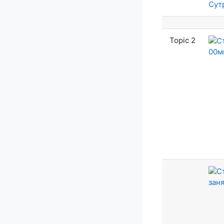
Сут
Topic 2
00м
заня