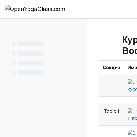
Перейти к основному содержанию
В начало
Кур
Во
Секция
Им
кур
Topic 1
1_в