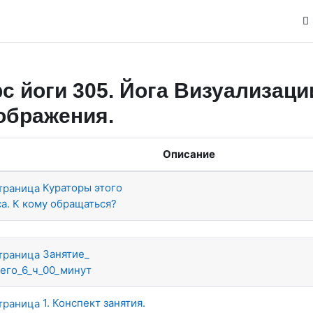
с йоги 305. Йога Визуализаци
ображения.
я
Описание
Кураторы этого
са. К кому обращаться?
Занятие_
сего_6_ч_00_минут
1. Конспект занятия.