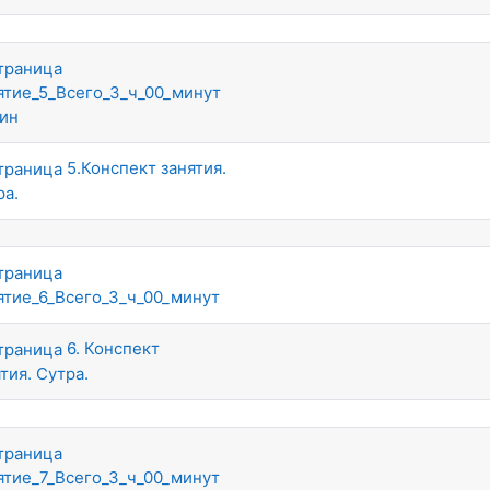
ятие_5_Всего_3_ч_00_минут
ин
5.Конспект занятия.
ра.
ятие_6_Всего_3_ч_00_минут
6. Конспект
тия. Сутра.
ятие_7_Всего_3_ч_00_минут