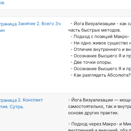
ра.
Занятие 2. Всего 3ч
- Йога Визуализации - как с
часть быстрых методов.
ин
- Подход с позиций Макро-
- Ни одно живое существо н
- Отличие внутреннего и вн
- Осознание Высшего Я и пр
- Две точки опоры.
- Осознание Высшего Я и пр
- Как разглядеть Абсолюта?
2. Конспект
- Йога Визуализации — мощн
самостоятельно, так и внутр
тия. Сутра.
основе других практик.
- Подход через Макро- и Ми
внутренний и внешний, оба 